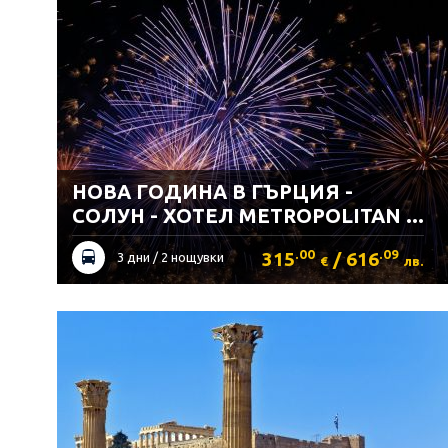
НОВА ГОДИНА В ГЪРЦИЯ -
СОЛУН - ХОТЕЛ METROPOLITAN ...
.00
.09
315
/ 616
3 дни / 2 нощувки
€
лв.