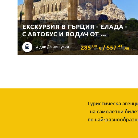
ЕКСКУРЗИЯ В ГЪРЦИЯ - ЕЛАДА -
С АВТОБУС И ВОДАЧ ОТ ...
.00
.41
285
/ 557
4 дни / 3 нощувки
€
лв.
Туристическа агенц
на самолетни билет
по най-разнообразн