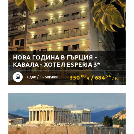
НОВА ГОДИНА В ГЪРЦИЯ -
КАВАЛА - ХОТЕЛ ESPERIA 3*
.00
.54
350
/ 684
4 дни / 3 нощувки
€
лв.