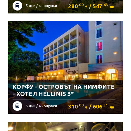
.00
.63
280
/ 547
5 дни / 4 нощувки
€
лв.
КОРФУ - ОСТРОВЪТ НА НИМФИТЕ
- ХОТЕЛ HELLINIS 3*
.00
.31
310
/ 606
5 дни / 4 нощувки
€
лв.