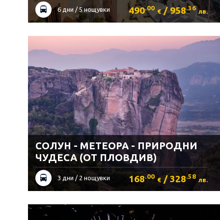
.00
.36
490
/ 958
6 дни / 5 нощувки
€
лв.
СОЛУН - МЕТЕОРА - ПРИРОДНИ
ЧУДЕСА (ОТ ПЛОВДИВ)
.00
.58
168
/ 328
3 дни / 2 нощувки
€
лв.