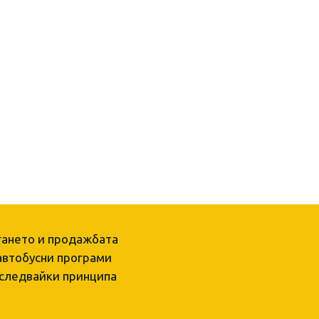
гането и продажбата
 автобусни програми
 следвайки принципа