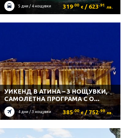
.00
.91
319
/ 623
5 дни / 4 нощувки
€
лв.
УИКЕНД В АТИНА – 3 НОЩУВКИ,
САМОЛЕТНА ПРОГРАМА С О...
.00
.99
385
/ 752
4 дни / 3 нощувки
€
лв.