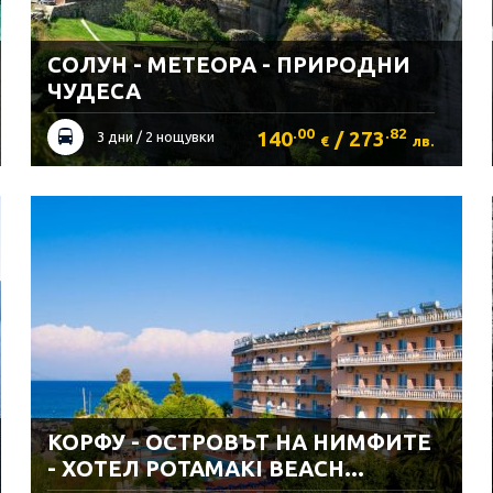
СОЛУН - МЕТЕОРА - ПРИРОДНИ
ЧУДЕСА
.00
.82
140
/ 273
3 дни / 2 нощувки
€
лв.
КОРФУ - ОСТРОВЪТ НА НИМФИТЕ
- ХОТЕЛ POTAMAKI BEACH...