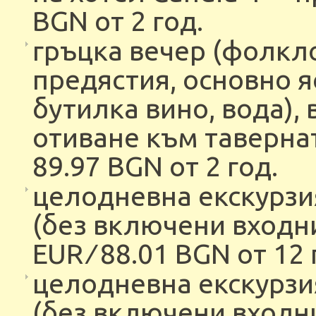
BGN от 2 год.
гръцка вечер (фолкло
предястия, основно я
бутилка вино, вода),
отиване към таверната
89.97 BGN от 2 год.
целодневна екскурзи
(без включени входни
EUR ∕ 88.01 BGN от 12 
целодневна екскурзи
(без включени входни