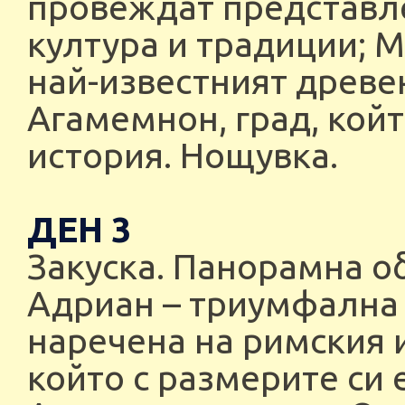
провеждат представле
култура и традиции; М
най-известният древен
Агамемнон, град, кой
история. Нощувка.
ДЕН 3
Закуска. Панорамна об
Адриан – триумфална a
наречена на римския 
който с размерите си