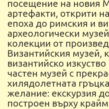
посещение на новия М
артефакти, открити на
епоха до римския и в
археологически музей,
колекции от произвед
Византийския музей, 
византийско изкуство 
частен музей с прекр
хилядолетната гръцка
желание: екскурзия до
построен върху крайм