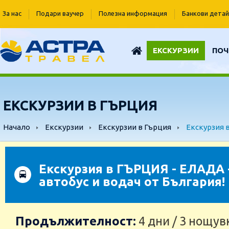
За нас
Подари ваучер
Полезна информация
Банкови детай
ЕКСКУРЗИИ
ПОЧ
ЕКСКУРЗИИ В ГЪРЦИЯ
Начало
Екскурзии
Екскурзии в Гърция
Екскурзия в
Екскурзия в ГЪРЦИЯ - ЕЛАДА -
автобус и водач от България!
Продължителност:
4 дни / 3 нощув