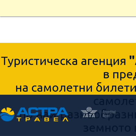
Туристическа агенция
в пре
на самолетни билети,
самоле
по най-разнообразн
земното 