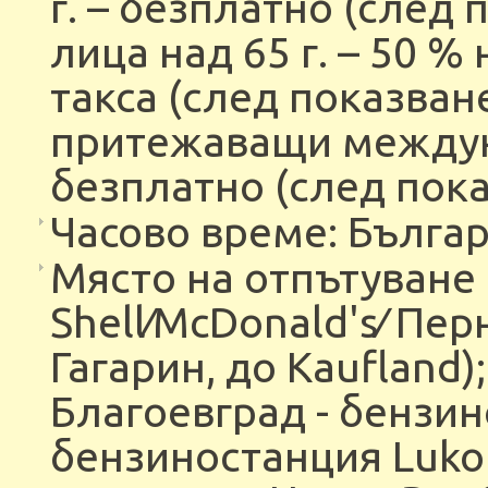
г. – безплатно (след
лица над 65 г. – 50 
такса (след показван
притежаващи междуна
безплатно (след пока
Часово време: България
Място на отпътуване 
Shell∕McDonald's∕ Пер
Гагарин, до Kaufland
Благоевград - бензин
бензиностанция Lukoil