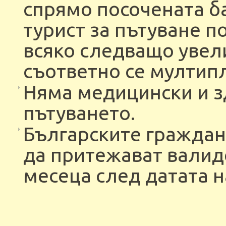
спрямо посочената ба
турист за пътуване п
всяко следващо увели
съответно се мултип
Няма медицински и з
пътуването.
Българските граждан
да притежават валид
месеца след датата н