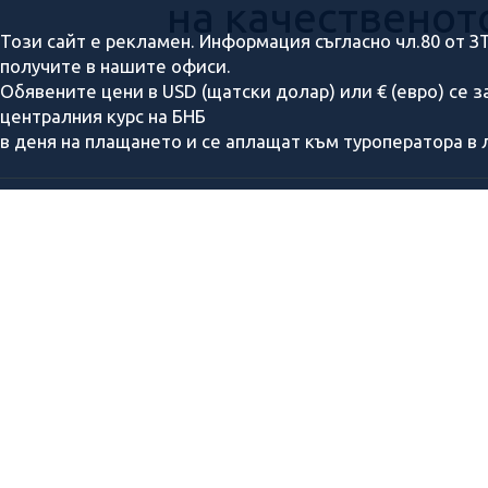
на качественот
Този сайт е рекламен. Информация съгласно чл.80 от З
получите в нашите офиси.
Обявените цени в USD (щатски долар) или € (евро) се 
централния курс на БНБ
в деня на плащането и се аплащат към туроператора в л
За нас
Подари ваучер
Полезна информация
Банкови детайли