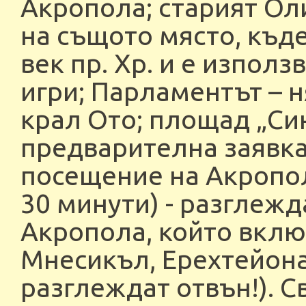
Акропола; старият Оли
на същото място, къде
век пр. Хр. и е изпо
игри; Парламентът – 
крал Ото; площад „Си
предварителна заявка
посещение на Акропола
30 минути) - разглеж
Акропола, който вклю
Мнесикъл, Ерехтейона
разглеждат отвън!). С