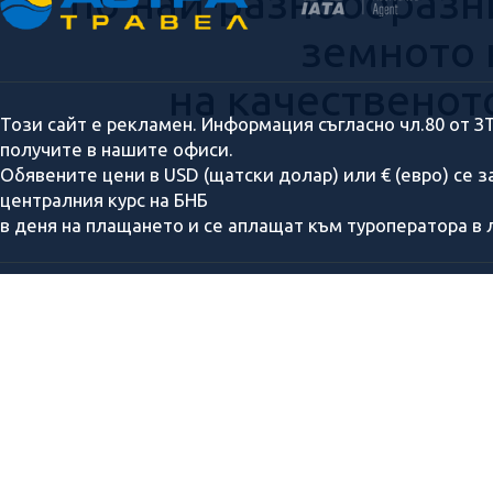
по най-разнообразн
земното 
на качественот
Този сайт е рекламен. Информация съгласно чл.80 от З
получите в нашите офиси.
Обявените цени в USD (щатски долар) или € (евро) се 
централния курс на БНБ
в деня на плащането и се аплащат към туроператора в л
За нас
Подари ваучер
Полезна информация
Банкови детайли