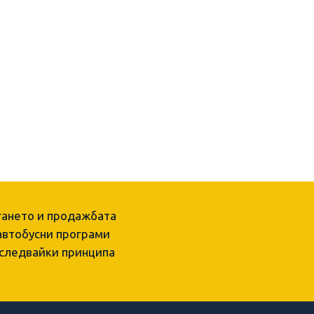
гането и продажбата
 автобусни програми
 следвайки принципа