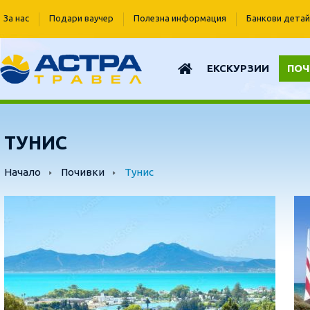
За нас
Подари ваучер
Полезна информация
Банкови детай
ЕКСКУРЗИИ
ПОЧ
ТУНИС
Начало
Почивки
Тунис