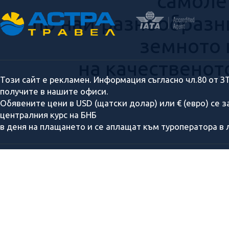
самоле
по най-разнообразн
земното 
на качественот
Този сайт е рекламен. Информация съгласно чл.80 от З
получите в нашите офиси.
Обявените цени в USD (щатски долар) или € (евро) се 
централния курс на БНБ
в деня на плащането и се аплащат към туроператора в л
За нас
Подари ваучер
Полезна информация
Банкови детайли