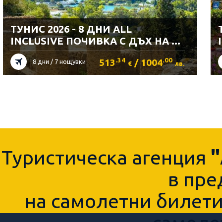
ТУНИС 2026 - 8 ДНИ ALL
INCLUSIVE ПОЧИВКА С ДЪХ НА ...
.34
.00
513
/ 1004
8 дни / 7 нощувки
€
лв.
Туристическа агенция
в пре
на самолетни билети,