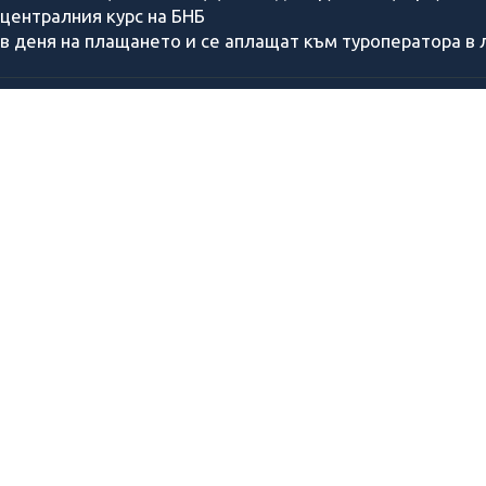
централния курс на БНБ
в деня на плащането и се аплащат към туроператора в л
За нас
Подари ваучер
Полезна информация
Банкови детайли