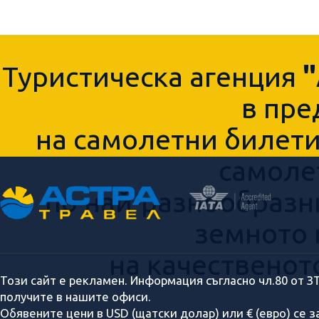
Туристическа агенция
в пре
на самолетни билети,
самоле
по най-разнообразн
земното 
на качественот
Този сайт е рекламен. Информация съгласно чл.80 от З
получите в нашите офиси.
Обявените цени в USD (щатски долар) или € (евро) се 