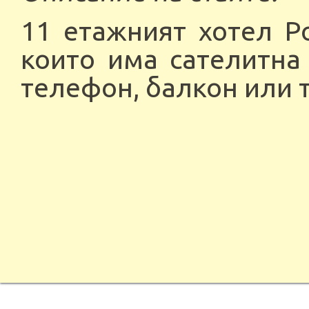
11 етажният хотел Р
които има сателитна
телефон, балкон или т