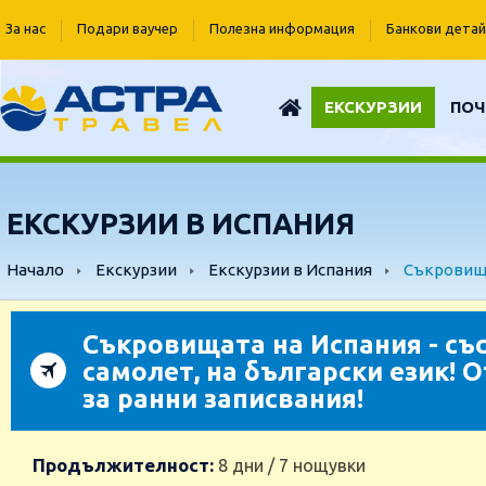
За нас
Подари ваучер
Полезна информация
Банкови детай
ЕКСКУРЗИИ
ПОЧ
ЕКСКУРЗИИ В ИСПАНИЯ
Начало
Екскурзии
Екскурзии в Испания
Съкровища
Съкровищата на Испания - съ
самолет, на български език! 
за ранни записвания!
Продължителност:
8 дни / 7 нощувки