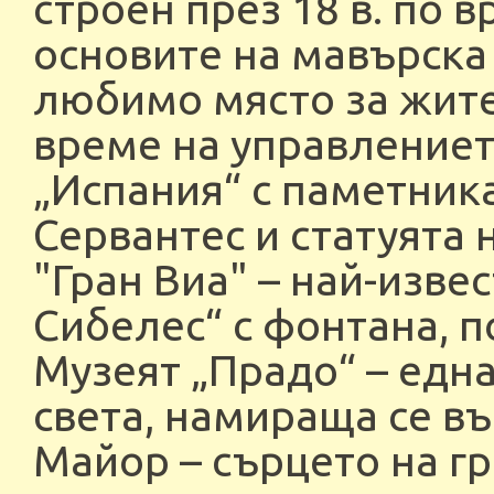
строен през 18 в. по 
основите на мавърска 
любимо място за жите
време на управление
„Испания“ с паметник
Сервантес и статуята 
"Гран Виа" – най-изве
Сибелес“ с фонтана, п
Музеят „Прадо“ – едн
света, намираща се въ
Майор – сърцето на гр