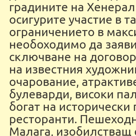
градините на Хенерали
осигурите участие в т
ограничението в макс
необоходимо да заяви
сключване на договора
на известния художни
очарование, атрактив
булеварди, високи па
богат на исторически 
ресторанти. Пешеходн
Малага, изобилстващ 