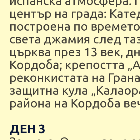
испанска атмосфера. 
център на града: Кате
построена по времето
света джамия след таз
църква през 13 век, д
Кордоба; крепостта „А
реконкистата на Гран
защитна кула „Калаор
района на Кордоба ве
ДЕН 3