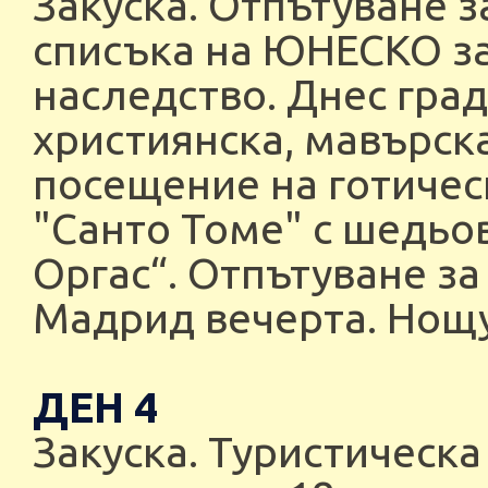
Закуска. Отпътуване з
списъка на ЮНЕСКО за
наследство. Днес гра
християнска, мавърска
посещение на готическ
"Санто Томе" с шедьо
Оргас“. Отпътуване за
Мадрид вечерта. Нощу
ДЕН 4
Закуска. Туристическа